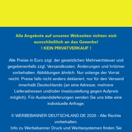
Alle Angebote auf unseren Webseiten richten sich
ausschließlich an das Gewerbe!
! KEIN PRIVATVERKAUF !
Alle Preise in Euro zzgl. der gesetzlichen Mehrwertsteuer und
gegebenenfalls zzgl. Versandkosten. Änderungen und Irrtümer
vorbehalten. Abbildungen ähnlich. Nur solange der Vorrat
reicht. Preise falls nicht anders deklariert, nur für den Versand
innerhalb Deutschlands (an eine Adresse; mehrere
Lieferadressen und/oder Inselzustellung gegen Aufpreis
möglich). Für Auslandslieferungen senden Sie uns bitte eine
individuelle Anfrage.
©
WERBEBANNER-DEUTSCHLAND.DE
2026 - Alle Rechte
vorbehalten.
Info zu Werbebanner Druck und Werbesystemen finden Sie