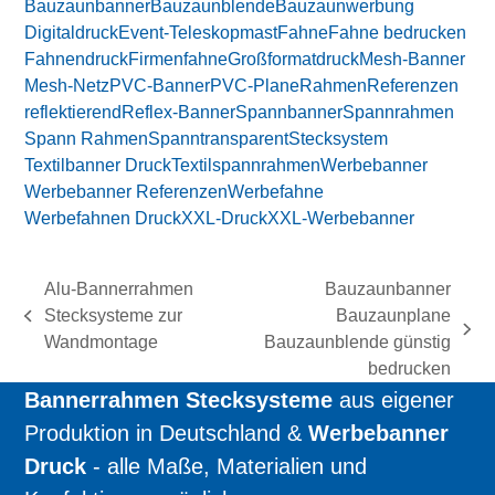
Bauzaunbanner
Bauzaunblende
Bauzaunwerbung
Digitaldruck
Event-Teleskopmast
Fahne
Fahne bedrucken
Fahnendruck
Firmenfahne
Großformatdruck
Mesh-Banner
Mesh-Netz
PVC-Banner
PVC-Plane
Rahmen
Referenzen
reflektierend
Reflex-Banner
Spannbanner
Spannrahmen
Spann Rahmen
Spanntransparent
Stecksystem
Textilbanner Druck
Textilspannrahmen
Werbebanner
Werbebanner Referenzen
Werbefahne
Werbefahnen Druck
XXL-Druck
XXL-Werbebanner
Alu-Bannerrahmen
Bauzaunbanner
Stecksysteme zur
Bauzaunplane
vorheriger
Nächster
Wandmontage
Bauzaunblende günstig
Beitrag:
Beitrag:
bedrucken
Bannerrahmen Stecksysteme
aus eigener
Produktion in Deutschland &
Werbebanner
Druck
- alle Maße, Materialien und