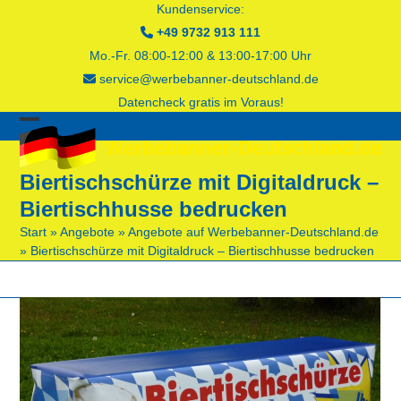
Skip
Kundenservice:
to
+49 9732 913 111
content
Mo.-Fr. 08:00-12:00 & 13:00-17:00 Uhr
service@werbebanner-deutschland.de
Datencheck gratis im Voraus!
Open
Close
mobile
mobile
Biertischschürze mit Digitaldruck –
menu
menu
Biertischhusse bedrucken
Start
»
Angebote
»
Angebote auf Werbebanner-Deutschland.de
»
Biertischschürze mit Digitaldruck – Biertischhusse bedrucken