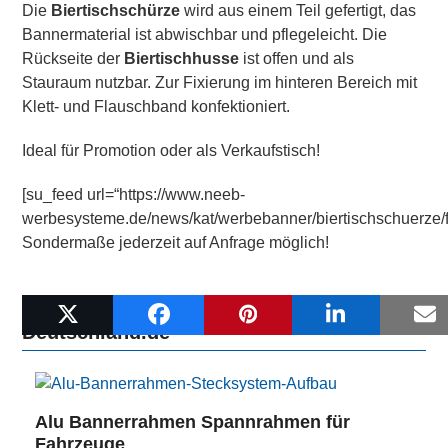
Die
Biertischschürze
wird aus einem Teil gefertigt, das
Bannermaterial ist abwischbar und pflegeleicht. Die
Rückseite der
Biertischhusse
ist offen und als
Stauraum nutzbar. Zur Fixierung im hinteren Bereich mit
Klett- und Flauschband konfektioniert.
Ideal für Promotion oder als Verkaufstisch!
[su_feed url=“https://www.neeb-
werbesysteme.de/news/kat/werbebanner/biertischschuerze/f
Sondermaße jederzeit auf Anfrage möglich!
Weitere Beiträge auf Werbebanner-
Deutschland.de
Alu Bannerrahmen Spannrahmen für
Fahrzeuge