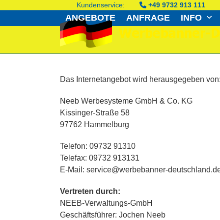
Skip
Kundenservice:
+49 9732 913 111
to
ANGEBOTE
ANFRAGE
INFO
content
Das Internetangebot wird herausgegeben von
Neeb Werbesysteme GmbH & Co. KG
Kissinger-Straße 58
97762 Hammelburg
Telefon: 09732 91310
Telefax: 09732 913131
E-Mail: service@werbebanner-deutschland.d
Vertreten durch:
NEEB-Verwaltungs-GmbH
Geschäftsführer: Jochen Neeb