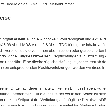
itte unsere obige E-Mail und Telefonnummer.
eise
orgfalt erstellt. Für die Richtigkeit, Vollständigkeit und Aktual
mäß §6 Abs.1 MDStV und § 8 Abs.1 TDG für eigene Inhalte auf
icht verpflichtet, die von ihnen übermittelten oder gespeichert
htswidrige Tätigkeit hinweisen. Verpflichtungen zur Entfernung
n unberührt. Eine diesbezügliche Haftung ist jedoch erst ab de
n von entsprechenden Rechtsverletzungen werden wir diese In
iten Dritter, auf deren Inhalte wir keinen Einfluss haben. Für 
 Haftung übernehmen. Für die Inhalte der verlinkten Seiten ist ste
 wurden zum Zeitpunkt der Verlinkung auf mögliche Rechtsverstö
 permanente inhaltliche Kontrolle der verlinkten Seiten ist jed