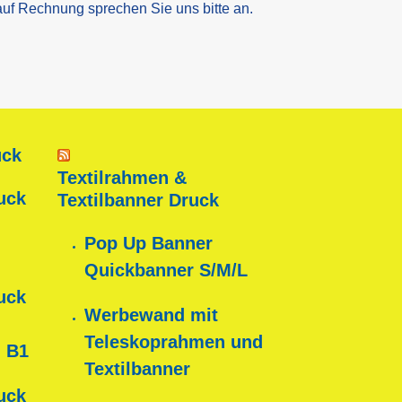
auf Rechnung sprechen Sie uns bitte an.
uck
Textilrahmen &
uck
Textilbanner Druck
Pop Up Banner
Quickbanner S/M/L
uck
Werbewand mit
Teleskoprahmen und
 B1
Textilbanner
uck