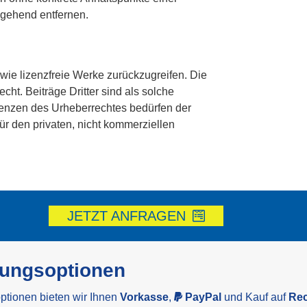
mgehend entfernen.
owie lizenzfreie Werke zurückzugreifen. Die
ht. Beiträge Dritter sind als solche
Grenzen des Urheberrechtes bedürfen der
ür den privaten, nicht kommerziellen
JETZT ANFRAGEN
lungsoptionen
ptionen bieten wir Ihnen
Vorkasse
,
PayPal
und Kauf auf
Re