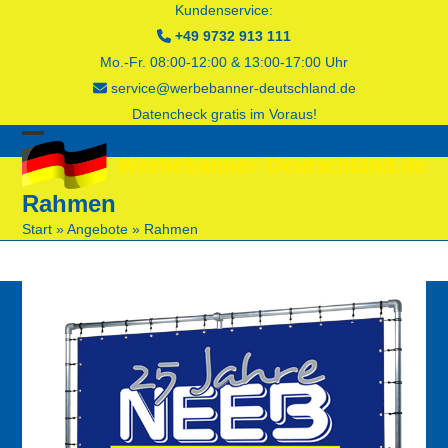
Skip
Kundenservice:
to
+49 9732 913 111
content
Mo.-Fr. 08:00-12:00 & 13:00-17:00 Uhr
service@werbebanner-deutschland.de
Datencheck gratis im Voraus!
Open
Close
mobile
mobile
Rahmen
menu
menu
Start
»
Angebote
»
Rahmen