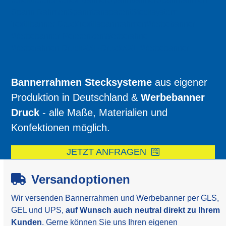
Spann Rahmen
Spanntransparent
Stecksystem
Textilbanner Druck
Textilspannrahmen
Werbebanner
Werbebanner Referenzen
Werbefahne
Werbefahnen Druck
XXL-Druck
XXL-Werbebanner
Bannerrahmen Stecksysteme
aus eigener
Produktion in Deutschland &
Werbebanner
Druck
- alle Maße, Materialien und
Konfektionen möglich.
JETZT ANFRAGEN
Versandoptionen
Wir versenden Bannerrahmen und Werbebanner per GLS,
GEL und UPS,
auf Wunsch auch neutral direkt zu Ihrem
Kunden
. Gerne können Sie uns Ihren eigenen