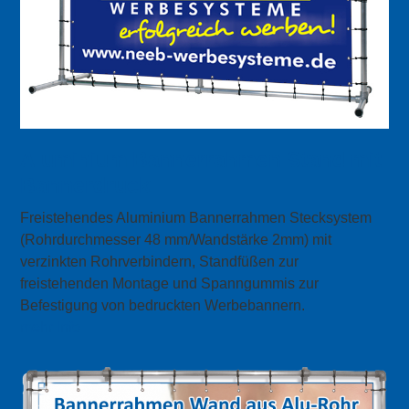
Aluminium Bannerrahmen Stand mit
Bannerdruck
Freistehendes Aluminium Bannerrahmen Stecksystem
(Rohrdurchmesser 48 mm/Wandstärke 2mm) mit
verzinkten Rohrverbindern, Standfüßen zur
freistehenden Montage und Spanngummis zur
Befestigung von bedruckten Werbebannern.
mehr Info