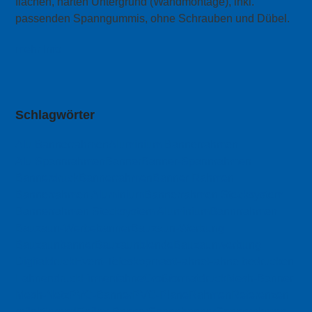
flachen, harten Untergrund (Wandmontage), inkl.
passenden Spanngummis, ohne Schrauben und Dübel.
mehr Info
Schlagwörter
Alu Bannerrahmen
Aluminium Bannerrahmen
Alu Spannrahmen
Banner
Banner-Spannrahmen
Bannerdruck
Bannerrahmen
Banner Rahmen
Bannerrahmen Aluminium
Bannerrahmen Stecksystem
Bannerrahmen Stecksystem Aluminium
Bannrrahmen
Bauzaun-Werbebanner
Bauzaun-Werbung
Bauzaunbanner
Bauzaunblende
Bauzaunwerbung
Digitaldruck
Event-Teleskopmast
Fahne
Fahne bedrucken
Fahnendruck
Firmenfahne
Großformatdruck
Mesh-Banner
Mesh-Netz
PVC-Banner
PVC-Plane
Rahmen
Referenzen
reflektierend
Reflex-Banner
Spannbanner
Spannrahmen