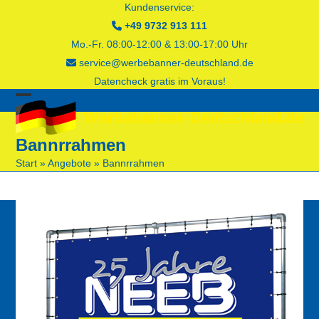
Skip
Kundenservice:
to
+49 9732 913 111
content
Mo.-Fr. 08:00-12:00 & 13:00-17:00 Uhr
service@werbebanner-deutschland.de
Datencheck gratis im Voraus!
Open
Close
mobile
mobile
Bannrrahmen
menu
menu
Start
»
Angebote
»
Bannrrahmen