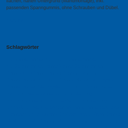
flachen, harten Untergrund (Wandmontage), inkl.
passenden Spanngummis, ohne Schrauben und Dübel.
mehr Info
Schlagwörter
Alu Bannerrahmen
Aluminium Bannerrahmen
Alu Spannrahmen
Banner
Banner-Spannrahmen
Bannerdruck
Bannerrahmen
Banner Rahmen
Bannerrahmen Aluminium
Bannerrahmen Stecksystem
Bannerrahmen Stecksystem Aluminium
Bannrrahmen
Bauzaun-Werbebanner
Bauzaun-Werbung
Bauzaunbanner
Bauzaunblende
Bauzaunwerbung
Digitaldruck
Event-Teleskopmast
Fahne
Fahne bedrucken
Fahnendruck
Firmenfahne
Großformatdruck
Mesh-Banner
Mesh-Netz
PVC-Banner
PVC-Plane
Rahmen
Referenzen
reflektierend
Reflex-Banner
Spannbanner
Spannrahmen