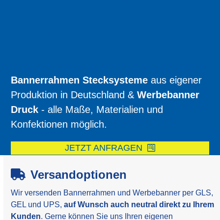
Spann Rahmen
Spanntransparent
Stecksystem
Textilbanner Druck
Textilspannrahmen
Werbebanner
Werbebanner Referenzen
Werbefahne
Werbefahnen Druck
XXL-Druck
XXL-Werbebanner
Bannerrahmen Stecksysteme
aus eigener
Produktion in Deutschland &
Werbebanner
Druck
- alle Maße, Materialien und
Konfektionen möglich.
JETZT ANFRAGEN
Versandoptionen
Wir versenden Bannerrahmen und Werbebanner per GLS,
GEL und UPS,
auf Wunsch auch neutral direkt zu Ihrem
Kunden
. Gerne können Sie uns Ihren eigenen