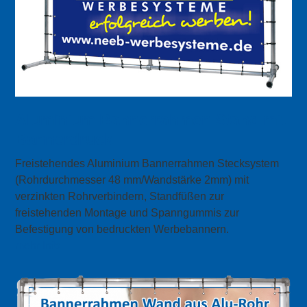
Aluminium Bannerrahmen Stand mit
Bannerdruck
Freistehendes Aluminium Bannerrahmen Stecksystem
(Rohrdurchmesser 48 mm/Wandstärke 2mm) mit
verzinkten Rohrverbindern, Standfüßen zur
freistehenden Montage und Spanngummis zur
Befestigung von bedruckten Werbebannern.
mehr Info