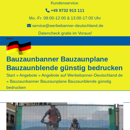
Skip
Kundenservice:
to
+49 9732 913 111
content
Mo.-Fr. 08:00-12:00 & 13:00-17:00 Uhr
service@werbebanner-deutschland.de
Datencheck gratis im Voraus!
Open
Close
mobile
mobile
Bauzaunbanner Bauzaunplane
menu
menu
Bauzaunblende günstig bedrucken
Start
»
Angebote
»
Angebote auf Werbebanner-Deutschland.de
»
Bauzaunbanner Bauzaunplane Bauzaunblende günstig
bedrucken
previous
next