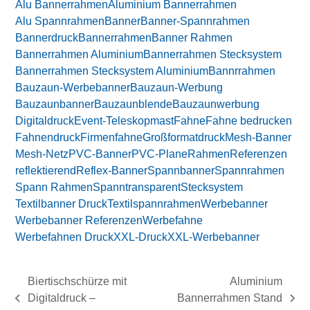
Alu Bannerrahmen
Aluminium Bannerrahmen
Alu Spannrahmen
Banner
Banner-Spannrahmen
Bannerdruck
Bannerrahmen
Banner Rahmen
Bannerrahmen Aluminium
Bannerrahmen Stecksystem
Bannerrahmen Stecksystem Aluminium
Bannrrahmen
Bauzaun-Werbebanner
Bauzaun-Werbung
Bauzaunbanner
Bauzaunblende
Bauzaunwerbung
Digitaldruck
Event-Teleskopmast
Fahne
Fahne bedrucken
Fahnendruck
Firmenfahne
Großformatdruck
Mesh-Banner
Mesh-Netz
PVC-Banner
PVC-Plane
Rahmen
Referenzen
reflektierend
Reflex-Banner
Spannbanner
Spannrahmen
Spann Rahmen
Spanntransparent
Stecksystem
Textilbanner Druck
Textilspannrahmen
Werbebanner
Werbebanner Referenzen
Werbefahne
Werbefahnen Druck
XXL-Druck
XXL-Werbebanner
Biertischschürze mit
Aluminium
Digitaldruck –
Bannerrahmen Stand
vorheriger
Nächster