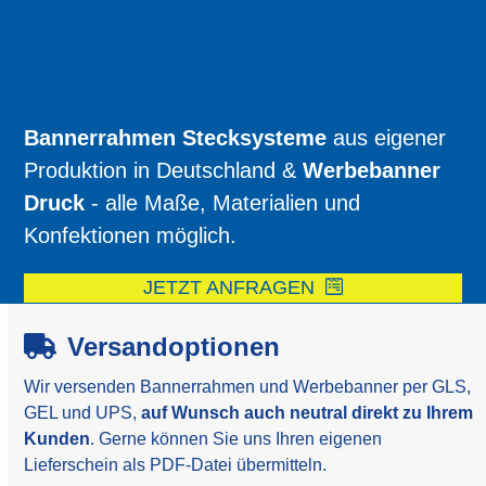
Textilbanner Druck
Textilspannrahmen
Werbebanner
Werbebanner Referenzen
Werbefahne
Werbefahnen Druck
XXL-Druck
XXL-Werbebanner
Bannerrahmen Stecksysteme
aus eigener
Produktion in Deutschland &
Werbebanner
Druck
- alle Maße, Materialien und
Konfektionen möglich.
JETZT ANFRAGEN
Versandoptionen
Wir versenden Bannerrahmen und Werbebanner per GLS,
GEL und UPS,
auf Wunsch auch neutral direkt zu Ihrem
Kunden
. Gerne können Sie uns Ihren eigenen
Lieferschein als PDF-Datei übermitteln.