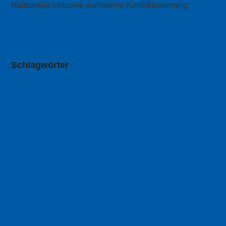
Haltbarkeit inklusive wahlweise Konfektionierung.
mehr Info
Schlagwörter
Alu Bannerrahmen
Aluminium Bannerrahmen
Alu Spannrahmen
Banner
Banner-Spannrahmen
Bannerdruck
Bannerrahmen
Banner Rahmen
Bannerrahmen Aluminium
Bannerrahmen Stecksystem
Bannerrahmen Stecksystem Aluminium
Bannrrahmen
Bauzaun-Werbebanner
Bauzaun-Werbung
Bauzaunbanner
Bauzaunblende
Bauzaunwerbung
Digitaldruck
Event-Teleskopmast
Fahne
Fahne bedrucken
Fahnendruck
Firmenfahne
Großformatdruck
Mesh-Banner
Mesh-Netz
PVC-Banner
PVC-Plane
Rahmen
Referenzen
reflektierend
Reflex-Banner
Spannbanner
Spannrahmen
Spann Rahmen
Spanntransparent
Stecksystem