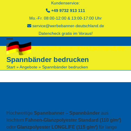
Skip
Kundenservice:
to
+49 9732 913 111
content
Mo.-Fr. 08:00-12:00 & 13:00-17:00 Uhr
service@werbebanner-deutschland.de
Datencheck gratis im Voraus!
Open
Close
mobile
mobile
Spannbänder bedrucken
menu
menu
Start
»
Angebote
»
Spannbänder bedrucken
Spannbanner Druck auf
Glanzpolyester Standard &
LONGLIFE
Hochwertige
Spannbanner – Spannbänder
aus
leichtem
Fahnen-Glanzpolyester Standard (110 g/m²)
oder
Glanzpolyester LONGLIFE (115 g/m²)
für lange