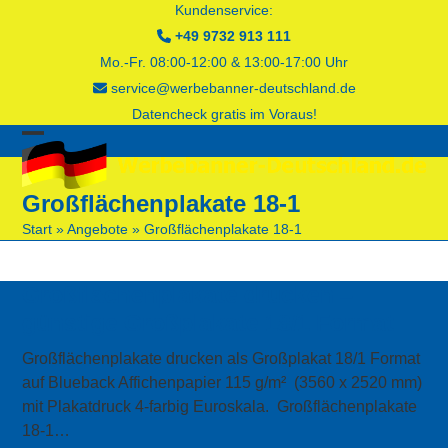
Skip
Kundenservice:
to
+49 9732 913 111
content
Mo.-Fr. 08:00-12:00 & 13:00-17:00 Uhr
service@werbebanner-deutschland.de
Datencheck gratis im Voraus!
Open
Close
mobile
mobile
Großflächenplakate 18-1
menu
menu
Start
»
Angebote
»
Großflächenplakate 18-1
Großflächenplakate drucken –
günstige Großplakate 18/1 Format
Großflächenplakate drucken als Großplakat 18/1 Format
auf Blueback Affichenpapier 115 g/m² (3560 x 2520 mm)
mit Plakatdruck 4-farbig Euroskala. Großflächenplakate
18-1…