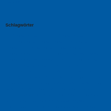
mehr Info
Schlagwörter
Alu Bannerrahmen
Aluminium Bannerrahmen
Alu Spannrahmen
Banner
Banner-Spannrahmen
Bannerdruck
Bannerrahmen
Banner Rahmen
Bannerrahmen Aluminium
Bannerrahmen Stecksystem
Bannerrahmen Stecksystem Aluminium
Bannrrahmen
Bauzaun-Werbebanner
Bauzaun-Werbung
Bauzaunbanner
Bauzaunblende
Bauzaunwerbung
Digitaldruck
Event-Teleskopmast
Fahne
Fahne bedrucken
Fahnendruck
Firmenfahne
Großformatdruck
Mesh-Banner
Mesh-Netz
PVC-Banner
PVC-Plane
Rahmen
Referenzen
reflektierend
Reflex-Banner
Spannbanner
Spannrahmen
Spann Rahmen
Spanntransparent
Stecksystem
Textilbanner Druck
Textilspannrahmen
Werbebanner