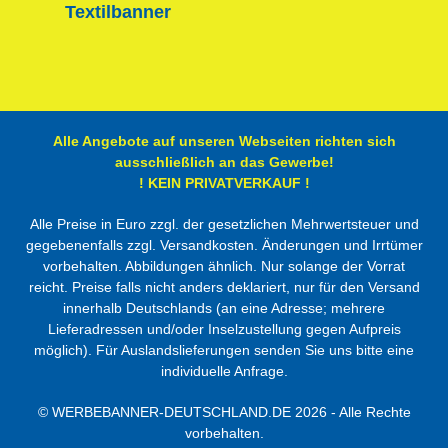
Textilbanner
Alle Angebote auf unseren Webseiten richten sich
ausschließlich an das Gewerbe!
! KEIN PRIVATVERKAUF !
Alle Preise in Euro zzgl. der gesetzlichen Mehrwertsteuer und
gegebenenfalls zzgl. Versandkosten. Änderungen und Irrtümer
vorbehalten. Abbildungen ähnlich. Nur solange der Vorrat
reicht. Preise falls nicht anders deklariert, nur für den Versand
innerhalb Deutschlands (an eine Adresse; mehrere
Lieferadressen und/oder Inselzustellung gegen Aufpreis
möglich). Für Auslandslieferungen senden Sie uns bitte eine
individuelle Anfrage.
©
WERBEBANNER-DEUTSCHLAND.DE
2026 - Alle Rechte
vorbehalten.