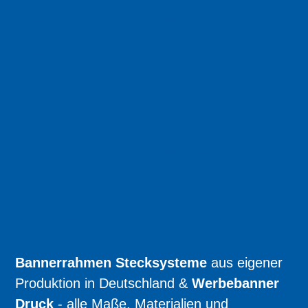
Alu Spannrahmen
Banner
Banner-Spannrahmen
Bannerdruck
Bannerrahmen
Banner Rahmen
Bannerrahmen Aluminium
Bannerrahmen Stecksystem
Bannerrahmen Stecksystem Aluminium
Bannrrahmen
Bauzaun-Werbebanner
Bauzaun-Werbung
Bauzaunbanner
Bauzaunblende
Bauzaunwerbung
Digitaldruck
Event-Teleskopmast
Fahne
Fahne bedrucken
Fahnendruck
Firmenfahne
Großformatdruck
Mesh-Banner
Mesh-Netz
PVC-Banner
PVC-Plane
Rahmen
Referenzen
reflektierend
Reflex-Banner
Spannbanner
Spannrahmen
Spann Rahmen
Spanntransparent
Stecksystem
Textilbanner Druck
Textilspannrahmen
Werbebanner
Werbebanner Referenzen
Werbefahne
Werbefahnen Druck
XXL-Druck
XXL-Werbebanner
Bannerrahmen Stecksysteme
aus eigener
Produktion in Deutschland &
Werbebanner
Druck
- alle Maße, Materialien und