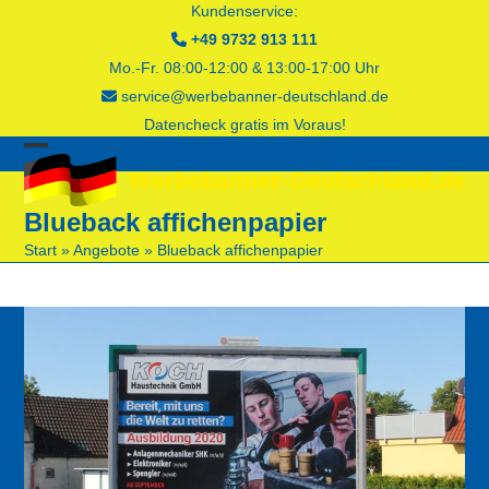
Skip
Kundenservice:
to
+49 9732 913 111
content
Mo.-Fr. 08:00-12:00 & 13:00-17:00 Uhr
service@werbebanner-deutschland.de
Datencheck gratis im Voraus!
Open
Close
mobile
mobile
Blueback affichenpapier
menu
menu
Start
»
Angebote
»
Blueback affichenpapier