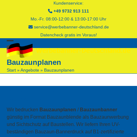
Skip
Kundenservice:
to
+49 9732 913 111
content
Mo.-Fr. 08:00-12:00 & 13:00-17:00 Uhr
service@werbebanner-deutschland.de
Datencheck gratis im Voraus!
Open
Close
mobile
mobile
Bauzaunplanen
menu
menu
Start
»
Angebote
»
Bauzaunplanen
Bauzaunblenden 3400 x 1750 mm
Bauzaun-Werbung
Wir bedrucken
Bauzaunplanen
/
Bauzaunbanner
günstig im Format Bauzaunblende als Bauzaunwerbung
und Sichtschutz auf Baustellen. Wir liefern Ihren UV-
beständigen Bauzaun-Bannerdruck auf B1-zertifizierte