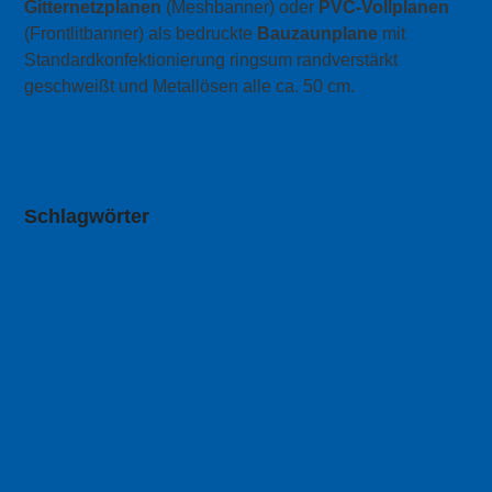
Gitternetzplanen
(Meshbanner) oder
PVC-Vollplanen
(Frontlitbanner) als bedruckte
Bauzaunplane
mit
Standardkonfektionierung ringsum randverstärkt
geschweißt und Metallösen alle ca. 50 cm.
mehr Info
Schlagwörter
Alu Bannerrahmen
Aluminium Bannerrahmen
Alu Spannrahmen
Banner
Banner-Spannrahmen
Bannerdruck
Bannerrahmen
Banner Rahmen
Bannerrahmen Aluminium
Bannerrahmen Stecksystem
Bannerrahmen Stecksystem Aluminium
Bannrrahmen
Bauzaun-Werbebanner
Bauzaun-Werbung
Bauzaunbanner
Bauzaunblende
Bauzaunwerbung
Digitaldruck
Event-Teleskopmast
Fahne
Fahne bedrucken
Fahnendruck
Firmenfahne
Großformatdruck
Mesh-Banner