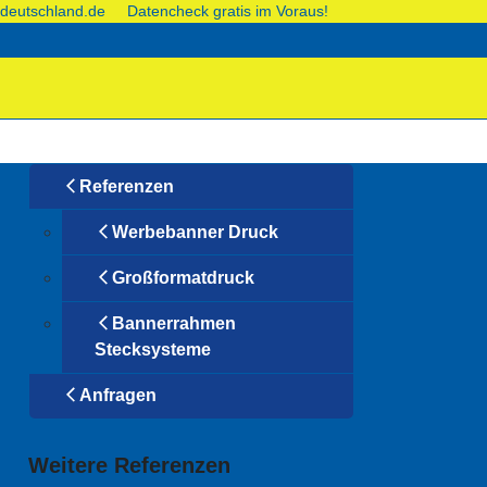
deutschland.de
Datencheck gratis im Voraus!
Referenzen
Werbebanner Druck
Großformatdruck
Bannerrahmen
Stecksysteme
Anfragen
Weitere Referenzen