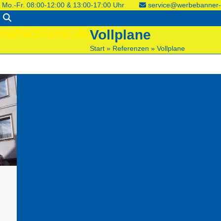
Mo.-Fr. 08:00-12:00 & 13:00-17:00 Uhr
service@werbebanner-
Vollplane
Start
»
Referenzen
»
Vollplane