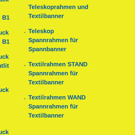
Teleskoprahmen und
Textilbanner
 B1
Teleskop
uck
Spannrahmen für
 B1
Spannbanner
uck
Textilrahmen STAND
tlit
Spannrahmen für
Textilbanner
uck
Textilrahmen WAND
Spannrahmen für
Textilbanner
uck