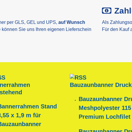
Zah
ner per GLS, GEL und UPS,
auf Wunsch
Als Zahlungso
e können Sie uns Ihren eigenen Lieferschein
Für den Kauf 
nerrahmen
Bauzaunbanner Druck
istehend
Bauzaunbanner Dr
Bannerrahmen Stand
Meshpolyester 115
3,55 x 1,9 m für
Premium Lochfilet
Bauzaunbanner
Bauzaunbanner Dr