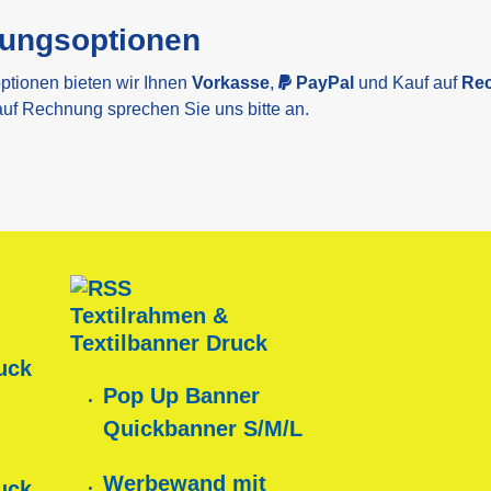
lungsoptionen
ptionen bieten wir Ihnen
Vorkasse
,
PayPal
und Kauf auf
Re
auf Rechnung sprechen Sie uns bitte an.
Textilrahmen &
Textilbanner Druck
uck
Pop Up Banner
Quickbanner S/M/L
Werbewand mit
uck