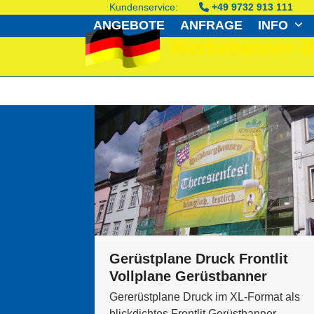
Skip
Kundenservice:
+49 9732 913 111
to
ANGEBOTE
ANFRAGE
INFO
content
Gerüstplane Druck Frontlit
Vollplane Gerüstbanner
Gererüstplane Druck im XL-Format als
blickdichtes Frontlit Gerüstbanner