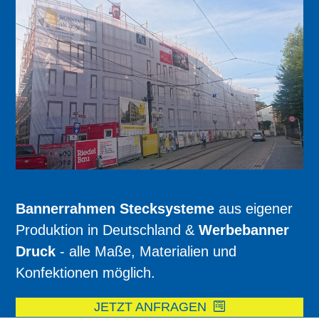
Bannerrahmen Stecksysteme
aus eigener
Produktion in Deutschland &
Werbebanner
Druck
- alle Maße, Materialien und
Konfektionen möglich.
JETZT ANFRAGEN