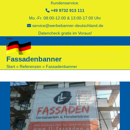
Skip
Kundenservice:
to
+49 9732 913 111
content
Mo.-Fr. 08:00-12:00 & 13:00-17:00 Uhr
service@werbebanner-deutschland.de
Datencheck gratis im Voraus!
Open
Close
mobile
mobile
Fassadenbanner
menu
menu
Start
»
Referenzen
»
Fassadenbanner