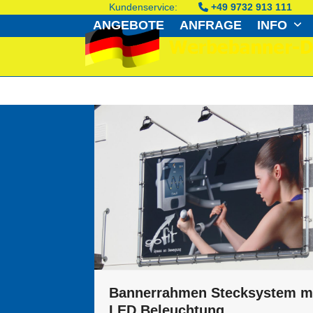
Skip
Kundenservice:
+49 9732 913 111
to
ANGEBOTE
ANFRAGE
INFO
content
Bannerrahmen Stecksystem m
LED Beleuchtung