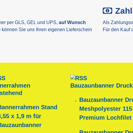
Zah
ner per GLS, GEL und UPS,
auf Wunsch
Als Zahlungso
e können Sie uns Ihren eigenen Lieferschein
Für den Kauf 
nerrahmen
Bauzaunbanner Druck
istehend
Bauzaunbanner Dr
Bannerrahmen Stand
Meshpolyester 115
3,55 x 1,9 m für
Premium Lochfilet
Bauzaunbanner
Bauzaunbanner Dr