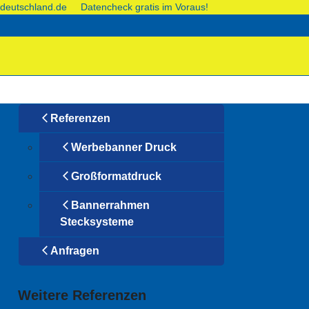
deutschland.de
Datencheck gratis im Voraus!
Referenzen
Werbebanner Druck
Großformatdruck
Bannerrahmen
Stecksysteme
Anfragen
Weitere Referenzen