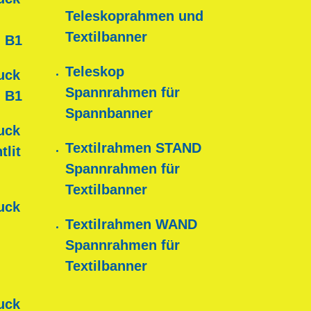
Teleskoprahmen und
Textilbanner
 B1
Teleskop
uck
Spannrahmen für
 B1
Spannbanner
uck
Textilrahmen STAND
tlit
Spannrahmen für
Textilbanner
uck
Textilrahmen WAND
Spannrahmen für
Textilbanner
uck