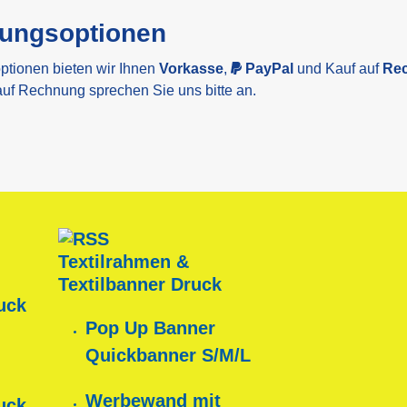
lungsoptionen
ptionen bieten wir Ihnen
Vorkasse
,
PayPal
und Kauf auf
Re
auf Rechnung sprechen Sie uns bitte an.
Textilrahmen &
Textilbanner Druck
uck
Pop Up Banner
Quickbanner S/M/L
Werbewand mit
uck